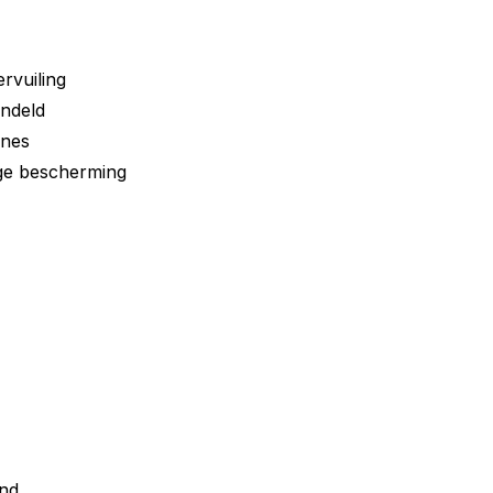
rvuiling
ndeld
ines
ge bescherming
nd