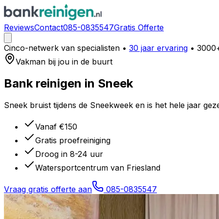
Reviews
Contact
085-0835547
Gratis Offerte
Cinco-netwerk van specialisten
•
30 jaar ervaring
• 3000+
Vakman bij jou in de buurt
Bank reinigen in
Sneek
Sneek bruist tijdens de Sneekweek en is het hele jaar gez
Vanaf €150
Gratis proefreiniging
Droog in 8-24 uur
Watersportcentrum van Friesland
Vraag gratis offerte aan
085-0835547