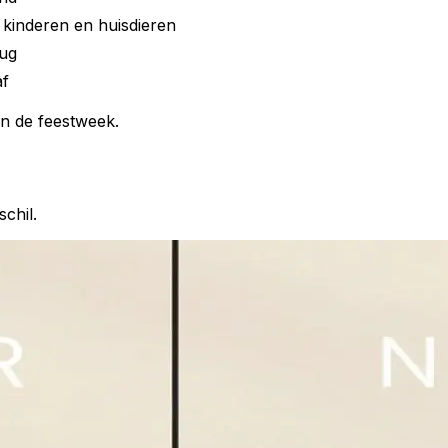
kinderen en huisdieren
ug
af
n de feestweek.
schil.