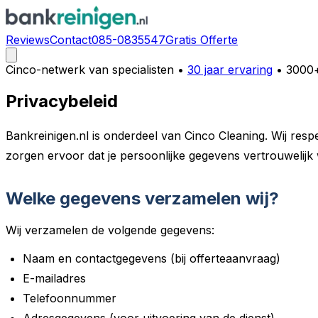
Reviews
Contact
085-0835547
Gratis Offerte
Cinco-netwerk van specialisten
•
30 jaar ervaring
• 3000+
Privacybeleid
Bankreinigen.nl is onderdeel van Cinco Cleaning. Wij resp
zorgen ervoor dat je persoonlijke gegevens vertrouwelij
Welke gegevens verzamelen wij?
Wij verzamelen de volgende gegevens:
Naam en contactgegevens (bij offerteaanvraag)
E-mailadres
Telefoonnummer
Adresgegevens (voor uitvoering van de dienst)