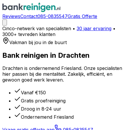
Reviews
Contact
085-0835547
Gratis Offerte
Cinco-netwerk van specialisten
•
30 jaar ervaring
•
3000+ tevreden klanten
Vakman bij jou in de buurt
Bank reinigen in
Drachten
Drachten is ondernemend Friesland. Onze specialisten
hier passen bij die mentaliteit. Zakelijk, efficiënt, en
gewoon goed werk leveren.
Vanaf €150
Gratis proefreiniging
Droog in 8-24 uur
Ondernemend Friesland
Vraag gratis offerte aan
085-0835547