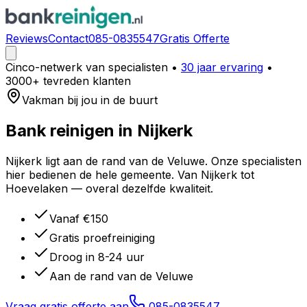
Reviews
Contact
085-0835547
Gratis Offerte
Cinco-netwerk van specialisten
•
30 jaar ervaring
•
3000+ tevreden klanten
Vakman bij jou in de buurt
Bank reinigen in
Nijkerk
Nijkerk ligt aan de rand van de Veluwe. Onze specialisten
hier bedienen de hele gemeente. Van Nijkerk tot
Hoevelaken — overal dezelfde kwaliteit.
Vanaf €150
Gratis proefreiniging
Droog in 8-24 uur
Aan de rand van de Veluwe
Vraag gratis offerte aan
085-0835547