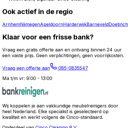
Ook actief in de regio
Arnhem
Nijmegen
Apeldoorn
Harderwijk
Barneveld
Doetinc
Klaar voor een frisse bank?
Vraag een gratis offerte aan en ontvang binnen 24 uur
een vaste prijs. Geen verplichtingen, geen voorrijkosten.
Vraag een offerte aan
085-0835547
Ma t/m vr: 9:00 - 13:00
Wij koppelen je aan vakkundige meubelreinigers door
heel Nederland. Elke specialist is geselecteerd op
kwaliteit en werkt volgens de Cinco-standaard.
Onderdeel van
Cinco Cleaning B.V.