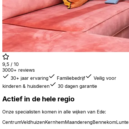
9,5 / 10
3000+ reviews
30+ jaar ervaring
Familiebedrijf
Veilig voor
kinderen & huisdieren
30 dagen garantie
Actief in de hele regio
Onze specialisten komen in alle wijken van
Ede
:
Centrum
Veldhuizen
Kernhem
Maandereng
Bennekom
Lunte