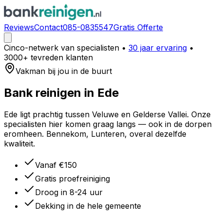
Reviews
Contact
085-0835547
Gratis Offerte
Cinco-netwerk van specialisten
•
30 jaar ervaring
•
3000+ tevreden klanten
Vakman bij jou in de buurt
Bank reinigen in
Ede
Ede ligt prachtig tussen Veluwe en Gelderse Vallei. Onze
specialisten hier komen graag langs — ook in de dorpen
eromheen. Bennekom, Lunteren, overal dezelfde
kwaliteit.
Vanaf €150
Gratis proefreiniging
Droog in 8-24 uur
Dekking in de hele gemeente