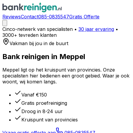
Reviews
Contact
085-0835547
Gratis Offerte
Cinco-netwerk van specialisten
•
30 jaar ervaring
•
3000+ tevreden klanten
Vakman bij jou in de buurt
Bank reinigen in
Meppel
Meppel ligt op het kruispunt van provincies. Onze
specialisten hier bedienen een groot gebied. Waar je ook
woont, wij komen langs.
Vanaf €150
Gratis proefreiniging
Droog in 8-24 uur
Kruispunt van provincies
Vraag gratis offerte aan
085-0835547