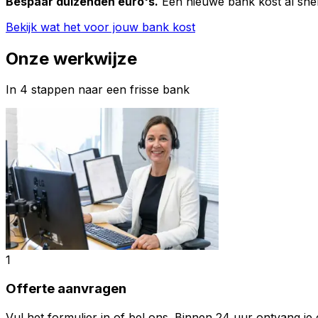
Bespaar duizenden euro's.
Een nieuwe bank kost al snel
Bekijk wat het voor jouw bank kost
Onze werkwijze
In 4 stappen naar een frisse bank
1
Offerte aanvragen
Vul het formulier in of bel ons. Binnen 24 uur ontvang je e