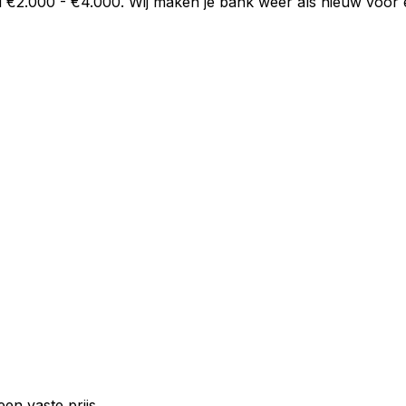
 €2.000 - €4.000. Wij maken je bank weer als nieuw voor ee
en vaste prijs.