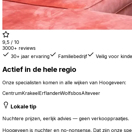
9,5 / 10
3000+ reviews
30+ jaar ervaring
Familiebedrijf
Veilig voor kind
Actief in de hele regio
Onze specialisten komen in alle wijken van
Hoogeveen
:
Centrum
Krakeel
Erflanden
Wolfsbos
Alteveer
Lokale tip
Nuchtere prijzen, eerlijk advies — geen verkooppraatjes.
Hoogeveen is nuchter en no-nonsense. Dat zijn onze spec