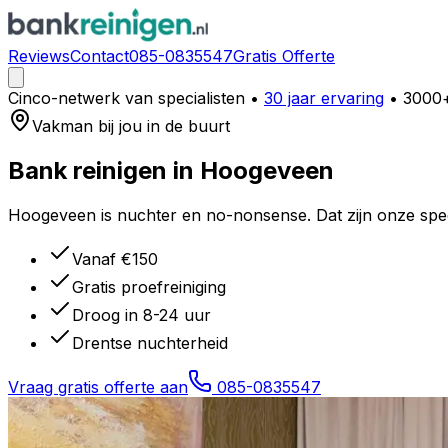
Reviews
Contact
085-0835547
Gratis Offerte
Cinco-netwerk van specialisten
•
30 jaar ervaring
• 3000+
Vakman bij jou in de buurt
Bank reinigen in
Hoogeveen
Hoogeveen is nuchter en no-nonsense. Dat zijn onze specia
Vanaf €150
Gratis proefreiniging
Droog in 8-24 uur
Drentse nuchterheid
Vraag gratis offerte aan
085-0835547