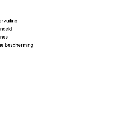
rvuiling
ndeld
ines
ge bescherming