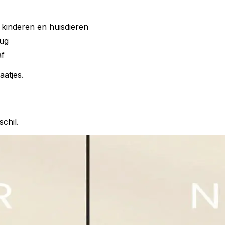
kinderen en huisdieren
ug
af
aatjes.
schil.