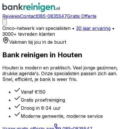
Reviews
Contact
085-0835547
Gratis Offerte
Cinco-netwerk van specialisten
•
30 jaar ervaring
•
3000+ tevreden klanten
Vakman bij jou in de buurt
Bank reinigen in
Houten
Houten is modern en praktisch. Veel jonge gezinnen,
drukke agenda's. Onze specialisten passen zich aan.
Snel, efficiënt, je bank is weer fris.
Vanaf €150
Gratis proefreiniging
Droog in 8-24 uur
Moderne gemeente, moderne service
Vraag gratis offerte aan
085-0835547