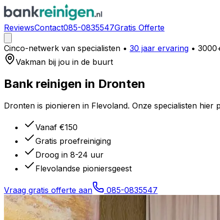
Reviews
Contact
085-0835547
Gratis Offerte
Cinco-netwerk van specialisten
•
30 jaar ervaring
• 3000+
Vakman bij jou in de buurt
Bank reinigen in
Dronten
Dronten is pionieren in Flevoland. Onze specialisten hier pas
Vanaf €150
Gratis proefreiniging
Droog in 8-24 uur
Flevolandse pioniersgeest
Vraag gratis offerte aan
085-0835547