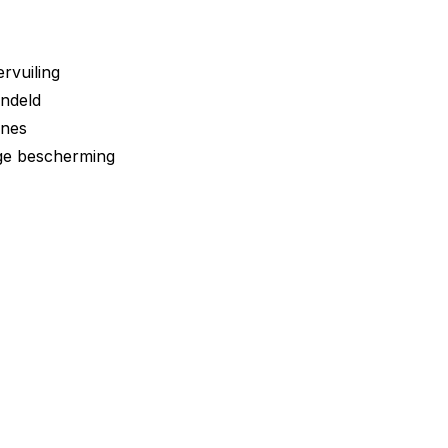
rvuiling
ndeld
ines
ge bescherming