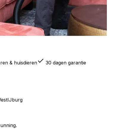
eren & huisdieren
30 dagen garantie
est
IJburg
gunning.