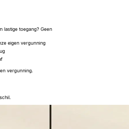
 lastige toegang? Geen
ze eigen vergunning
ug
af
gen vergunning.
schil.