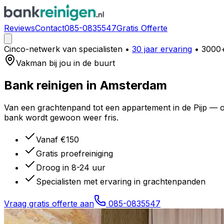
Reviews
Contact
085-0835547
Gratis Offerte
Cinco-netwerk van specialisten
•
30 jaar ervaring
• 3000+
Vakman bij jou in de buurt
Bank reinigen in
Amsterdam
Van een grachtenpand tot een appartement in de Pijp — ov
bank wordt gewoon weer fris.
Vanaf €150
Gratis proefreiniging
Droog in 8-24 uur
Specialisten met ervaring in grachtenpanden
Vraag gratis offerte aan
085-0835547