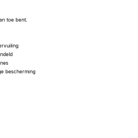
an toe bent.
rvuiling
ndeld
ines
ge bescherming