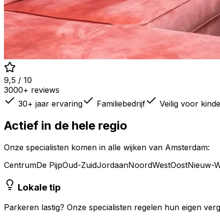
9,5 / 10
3000+ reviews
30+ jaar ervaring
Familiebedrijf
Veilig voor kind
Actief in de hele regio
Onze specialisten komen in alle wijken van
Amsterdam
:
Centrum
De Pijp
Oud-Zuid
Jordaan
Noord
West
Oost
Nieuw-W
Lokale tip
Parkeren lastig? Onze specialisten regelen hun eigen ver